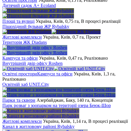
Освітні простори
Україна, Київ, 0,15 га, Реалізовано
Дитячий садок A+ Ecoland
Площі та вулиці
Україна, Київ, 0,75 га, В процесі реалізації
Пішохідний бульвар ЖР Rybalsky
Житлові комплекси
Україна, Київ, 0,7 га, Проект
Територія ЖК Diadans
Кампуси та офіси
Україна, Київ, 0,47 га, Реалізовано
Внутрішній двір офісу Roshen
Освітні простори
Кампуси та офіси
Україна, Київ, 1,3 га,
Реалізовано
Освітній хаб UNIT.City
Парки та сквери
Азербайджан, Баку, 140 га, Концепція
Парк розваг з зоопарком на території озера Беюк-Шор
Житлові комплекси
Україна, Київ, 1,14 га, В процесі реалізації
Канал в житловому районі Rybalsky