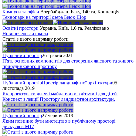
Кампуси та офіси
Азербайджан, Баку, 140 га, Концепція
Технопарк на території озера Беюк-Шор
Освітні простори
Україна, Київ, 1,6 га, Реалізовано
Новопечерська школа
Статті з цього напрямку роботи
Публічний простір
26 травня 2021
П'ять основних компонентів для створення якісного та живого
прибудинкового простору
Публічний простір
Простір ландшафтної архітектури
05
листопада 2019
Як проектувати дитячі майданчики з дітьми і для дітей.
Конспект з лекції Простору ландшафтної архітектури.
Публічний простір
27 червня 2019
Яким повинно бути мистецтво в публічному просторі:
дискусія в M17