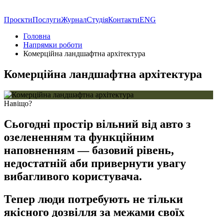
Проєкти
Послуги
Журнал
Студія
Контакти
ENG
Головна
Напрямки роботи
Комерційна ландшафтна архітектура
Комерційна ландшафтна архітектура
Навіщо?
Сьогодні простір вільний від авто з
озелененням та функційним
наповненням — базовий рівень,
недостатній аби привернути увагу
вибагливого користувача.
Тепер люди потребують не тільки
якісного дозвілля за межами своїх