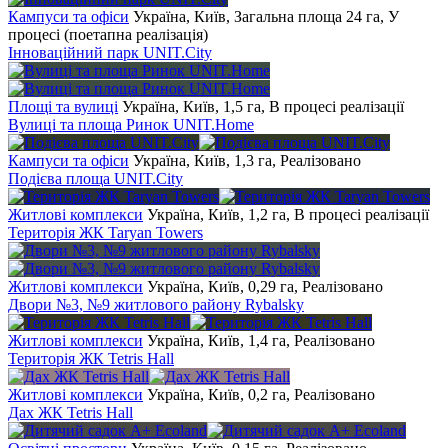
Кампуси та офіси
Україна, Київ, Загальна площа 24 га, У
процесі (поетапна реалізація)
Інноваційний парк UNIT.City
Площі та вулиці
Україна, Київ, 1,5 га, В процесі реалізації
Вулиці та площа Ринок UNIT.Home
Кампуси та офіси
Україна, Київ, 1,3 га, Реалізовано
Подієва площа UNIT.City
Житлові комплекси
Україна, Київ, 1,2 га, В процесі реалізації
Територія ЖК Taryan Towers
Житлові комплекси
Україна, Київ, 0,29 га, Реалізовано
Двори №3, №9 житлового району Rybalsky
Житлові комплекси
Україна, Київ, 1,4 га, Реалізовано
Територія ЖК Tetris Hall
Житлові комплекси
Україна, Київ, 0,2 га, Реалізовано
Дах ЖК Tetris Hall