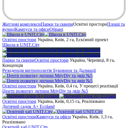
Житлові комплекси
Парки та сквери
Освітні простори
Площі та
вулиці
Кампуси та офіси
Обрані
Освітні простори
Україна, Київ, 2 га, Ескізний проект
Школа в UNIT.City
Парки та сквери
Освітні простори
Україна, Чернівці, 8 га,
Концепція
Резиденція митрополитів Буковини та Далмації
Освітні простори
Україна, Київ, 0,4 га, У процесі реалізації
Центр розвитку дитини MriyDiy та двір №5
Освітні простори
Україна, Київ, 0,15 га, Реалізовано
Дитячий садок A+ Ecoland
Освітні простори
Кампуси та офіси
Україна, Київ, 1,3 га,
Реалізовано
Освітній хаб UNIT.City