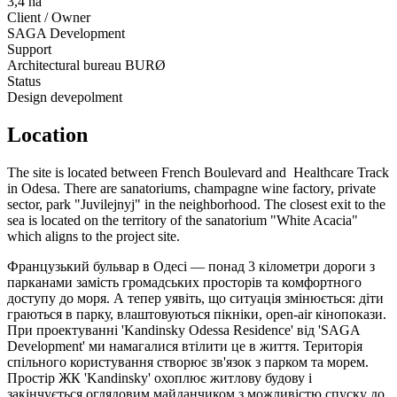
3,4 ha
Client / Owner
SAGA Development
Support
Architectural bureau BURØ
Status
Design devepolment
Location
The site is located between French Boulevard and Healthcare Track
in Odesa. There are sanatoriums, champagne wine factory, private
sector, park "Juvilejnyj" in the neighborhood. The closest exit to the
sea is located on the territory of the sanatorium "White Acacia"
which aligns to the project site.
Французький бульвар в Одесі — понад 3 кілометри дороги з
парканами замість громадських просторів та комфортного
доступу до моря. А тепер уявіть, що ситуація змінюється: діти
граються в парку, влаштовуються пікніки, open-air кінопокази.
При проектуванні 'Kandinsky Odessa Residence'
від 'SAGA
Development'
ми намагалися втілити це в життя. Територія
спільного користування створює зв'язок з парком та морем.
Простір ЖК 'Kandinsky' охоплює житлову будову і
закінчується оглядовим майданчиком з можливістю спуску до