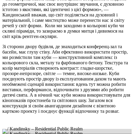
до геометричної, має своє внутрішнє звучання, є духовною
істотою з якостями, які ідентичні з цієї формою», —
Кандинський вважав, що світ поділяється на духовний і
матеріальний, і
саме мистецтво може перенести нас зі світу
речей у світ форми.
Коли ми заходимо в кольорові куби чи
скляні піраміди, то зазираємо в думки митця і дивимося на
світ крізь рентген-окуляри.
Зі сторони двору будівля, де знаходиться конференц-зал та
басейн, має глуху стіну. Аби ефективно використати простір,
ми розмістили там куби — конструктивний комплекс із
кольорового скла, металу та фарбованого бетону. Текстура та
колір матеріалів створюють контраст: гладке-шорстке,
прозоре-непрозоре, світле — темне, високе-низьке. Куби
поєднують простір двору із експлуатованим дахом та мають
необмежені сценарії використання: вдень тут можна робити
виставки, перформанси, відпочивати з друзями або робити
дитячі свята. А в нічний час куби можна використовувати для
кінопоказів простонеба та світлових шоу. Загалом вся
конструкція зі своїм авангардним дизайном є візитною
карткою проекту і поєднує функції відпочинку та розваг.