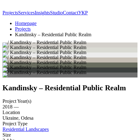
Projects
Services
Insights
Studio
Contact
УКР
Homepage
Projects
Kandinsky – Residential Public Realm
Kandinsky – Residential Public Realm
Project Year(s)
2018 —
Location
Ukraine, Odesa
Project Type
Residential Landscapes
Size