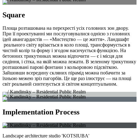
Square
Площа розташована на перехресті усіх головних зон двору.
При її проектуванні ми послуговувалися однією з головних
ідей авангардистів — «Мистецтво — це життя». Ландшафт
реального світу врізається в коло площі, трансформується в
чистий колір та форму і згодом насичується функцією. На
бетонних трикутниках можна відпочити — є і місця для
сидіння, і сітка, на якій можна лежати. В зеленому трикутнику
розташовані парові фонтани з кольоровою підсвіткою.
Зайшовши всередину скляних пірамід можна побачити за
їхньою межею зріз пагорбів. Це ще раз ілюструє — на площі
світ реальний синтезується зі світом концептуальним.
Implementation Process
Landscape architecture studio 'KOTSIUBA'