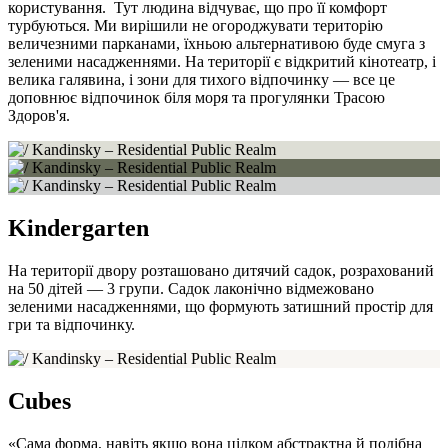
користування. Тут людина відчуває, що про її комфорт
турбуються. Ми вирішили не огороджувати територію
величезними парканами, їхньою альтернативою буде смуга з
зеленими насадженнями. На території є відкритий кінотеатр, і
велика галявина, і зони для тихого відпочинку — все це
доповнює відпочинок біля моря та прогулянки Трасою
Здоров'я.
Kindergarten
На території двору розташовано дитячий садок, розрахований
на 50 дітей — 3 групи. Садок лаконічно відмежовано
зеленими насадженнями, що формують затишний простір для
гри та відпочинку.
Cubes
«Сама форма, навіть якщо вона цілком абстрактна й подібна