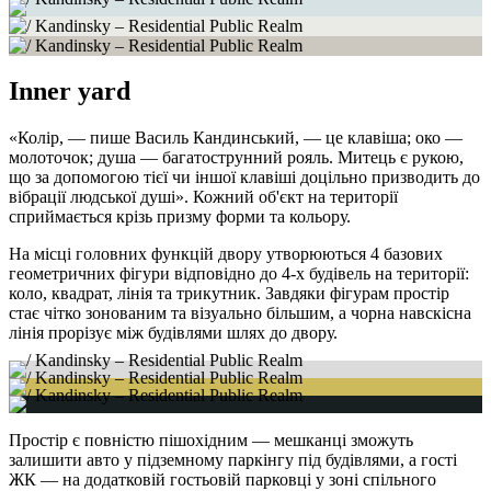
Inner yard
«Колір, — пише Василь Кандинський, — це клавіша; око —
молоточок; душа — багатострунний рояль. Митець є рукою,
що за допомогою тієї чи іншої клавіші доцільно призводить до
вібрації людської душі». Кожний об'єкт на території
сприймається крізь призму форми та кольору.
На місці головних функцій двору утворюються 4 базових
геометричних фігури відповідно до 4-х будівель на території:
коло, квадрат, лінія та трикутник. Завдяки фігурам простір
стає чітко зонованим та візуально більшим, а чорна навскісна
лінія прорізує між будівлями шлях до двору.
Простір є повністю пішохідним — мешканці зможуть
залишити авто у підземному паркінгу під будівлями, а гості
ЖК — на додатковій гостьовій парковці у зоні спільного