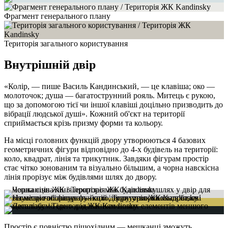
Фрагмент генерального плану
Територія загального користування
Внутрішній двір
«Колір, — пише Василь Кандинський, — це клавіша; око —
молоточок; душа — багатострунний рояль. Митець є рукою,
що за допомогою тієї чи іншої клавіші доцільно призводить до
вібрації людської душі». Кожний об'єкт на території
сприймається крізь призму форми та кольору.
На місці головних функцій двору утворюються 4 базових
геометричних фігури відповідно до 4-х будівель на території:
коло, квадрат, лінія та трикутник. Завдяки фігурам простір
стає чітко зонованим та візуально більшим, а чорна навскісна
лінія прорізує між будівлями шлях до двору.
Простір є повністю пішохідним — мешканці зможуть