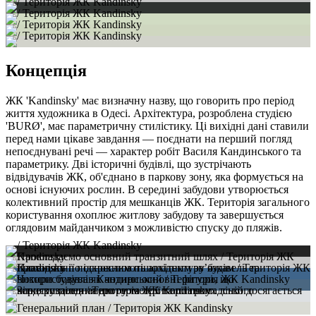
Концепція
ЖК 'Kandinsky' має визначну назву, що говорить про період
життя художника в Одесі. Архітектура, розроблена студією
'BUR
Ø'
, має параметричну стилістику. Ці вихідні дані ставили
перед нами цікаве завдання — поєднати на перший погляд
непоєднувані речі — характер робіт Василя Кандинського та
параметрику. Дві історичні будівлі, що зустрічають
відвідувачів ЖК, об'єднано в паркову зону, яка формується на
основі існуючих рослин. В середині забудови утворюється
колективний простір для мешканців ЖК. Територія загального
користування охоплює житлову забудову та завершується
оглядовим майданчиком з можливістю спуску до пляжів.