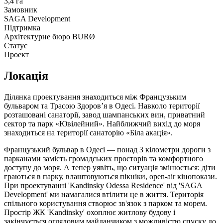
3,4 га
Замовник
SAGA Development
Підтримка
Архітектурне бюро BURØ
Статус
Проект
Локація
Ділянка проектування знаходиться між Французьким
бульваром та Трасою Здоров’я в Одесі. Навколо території
розташовані санаторії, завод шампанських вин, приватний
сектор та парк «Ювілейний». Найближчий вихід до моря
знаходиться на території санаторію «Біла акація».
Французький бульвар в Одесі — понад 3 кілометри дороги з
парканами замість громадських просторів та комфортного
доступу до моря. А тепер уявіть, що ситуація змінюється: діти
граються в парку, влаштовуються пікніки, open-air кінопокази.
При проектуванні 'Kandinsky Odessa Residence'
від 'SAGA
Development'
ми намагалися втілити це в життя. Територія
спільного користування створює зв'язок з парком та морем.
Простір ЖК 'Kandinsky' охоплює житлову будову і
закінчується оглядовим майданчиком з можливістю спуску до