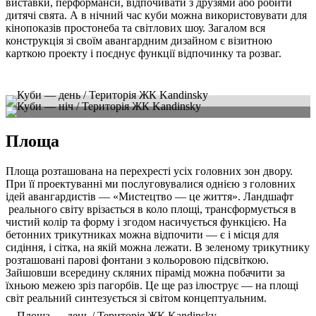
виставки, перформанси, відпочивати з друзями або робити
дитячі свята. А в нічний час куби можна використовувати для
кінопоказів простонеба та світлових шоу. Загалом вся
конструкція зі своїм авангардним дизайном є візитною
карткою проекту і поєднує функції відпочинку та розваг.
Площа
Площа розташована на перехресті усіх головних зон двору.
При її проектуванні ми послуговувалися однією з головних
ідей авангардистів — «Мистецтво — це життя». Ландшафт
реального світу врізається в коло площі, трансформується в
чистий колір та форму і згодом насичується функцією. На
бетонних трикутниках можна відпочити — є і місця для
сидіння, і сітка, на якій можна лежати. В зеленому трикутнику
розташовані парові фонтани з кольоровою підсвіткою.
Зайшовши всередину скляних пірамід можна побачити за
їхньою межею зріз пагорбів. Це ще раз ілюструє — на площі
світ реальний синтезується зі світом концептуальним.