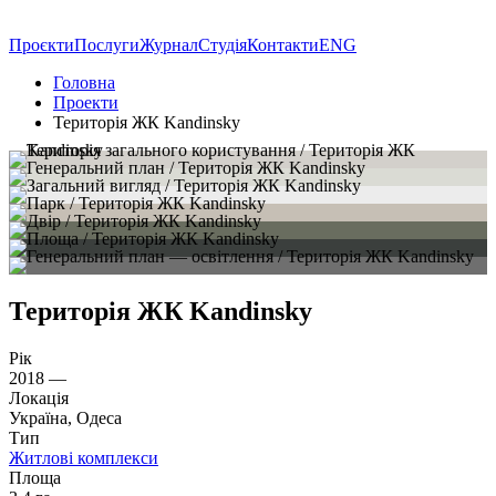
Проєкти
Послуги
Журнал
Студія
Контакти
ENG
Головна
Проекти
Територія ЖК Kandinsky
Територія ЖК Kandinsky
Рік
2018 —
Локація
Україна, Одеса
Тип
Житлові комплекси
Площа