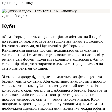
гри та відпочинку.
Дитячий садок
Куби
«Сама форма, навіть якщо вона цілком абстрактна й подібна
до геометричної, має своє внутрішнє звучання, є духовною
істотою з якостями, які ідентичні з цієї формою», —
Кандинський вважав, що світ поділяється на духовний і
матеріальний, і
саме мистецтво може перенести нас зі світу
речей у світ форми.
Коли ми заходимо в кольорові куби чи
скляні піраміди, то зазираємо в думки митця і дивимося на
світ крізь рентген-окуляри.
Зі сторони двору будівля, де знаходиться конференц-зал та
басейн, має глуху стіну. Аби ефективно використати простір,
ми розмістили там куби — конструктивний комплекс із
кольорового скла, металу та фарбованого бетону. Текстура та
колір матеріалів створюють контраст: гладке-шорстке,
прозоре-непрозоре, світле — темне, високе-низьке. Куби
поєднують простір двору із експлуатованим дахом та мають
необмежені сценарії використання: вдень тут можна робити