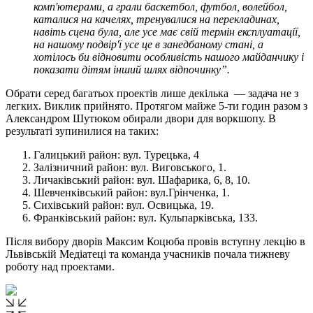
комп'ютерами, а грали баскетбол, футбол, волейбол,
каталися на качелях, тренувалися на перекладинах,
навіть сцена була, але усе має свій термін експлуатації,
на нашому подвір'ї усе це в занедбаному стані, а
хотілось би відновити особливість нашого майданчику і
показати дітям інший шлях відпочинку”.
Обрати серед багатьох проектів лише декілька — задача не з
легких. Виклик прийнято. Протягом майже 5-ти годин разом з
Александром Шутюком обирали двори для воркшопу. В
результаті зупинилися на таких:
Галицький район: вул. Турецька, 4
Залізничний район: вул. Виговського, 1.
Личаківський район: вул. Шафарика, 6, 8, 10.
Шевченківський район: вул.Грінченка, 1.
Сихівський район: вул. Освицька, 19.
Франківський район: вул. Кульпарківська, 133.
Після вибору дворів Максим Коцюба провів вступну лекцію в
Львівській Медіатеці та команда учасників почала тижневу
роботу над проектами.