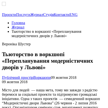
Проєкти
Послуги
Журнал
Студія
Контакти
ENG
Головна
Журнал
Тьюторство в воркшопі «Перепланування
модерністичних дворів у Львові»
Вероніка Шустер
Тьюторство в воркшопі
«Перепланування модерністичних
дворів у Львові»
Публічний простір
Воркшопи
09 жовтня 2018
09 жовтня 2018
Місто для людей — наша мета, тому ми завжди з радістю
беремося за соціальні проекти та підтримуємо громадські
ініціативи. Одна з таких проектів — семиденний воркшоп
“Модерністичні двори Львова” (26 червня - 2 липня 2016
року). Організатором семінару став департамент розвитку