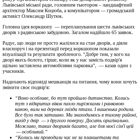
Львівської міської ради, головним тьютором – ландшафтний
архітектор Максим Коцюба, а комунікатором — громадський
активіст Олександр Шутюк.
Головна ідея воркшопу — перепланування шести львівських
дворів з радянською забудовою. Загалом надійшло 65 заявок.
Радує, що люди не просто жалілися на стан дворів, а діяли
власноруч і на презентації перед воркшопом показали
візуалізації та результати зробленого. “Добре тим, у кого на
дворі якесь болото, гірше, коли як у нас замість подвір'я
щільно заставлена автомобілями парковка”, — казав один з
учасників.
Надихають відповіді мешканців на питання, чому вони хочуть
змінити своє подвір'я:
“Воно особливе, бо тут пройшло дитинство. Колись
тут з відкритих вікон пахло пиріжками і ранковою
кавою, вили на деревах гнізда птахи. І вишенька родила.
Все було так затишно. Ми знаходимось в тихому районі,
вихід у двір — з другого поверху. Досить оригінально.
Можливо, таких двориків багато, але для моєї сім'ї цей
— особливий.”
“Колись ми проводили час не за планшетами та