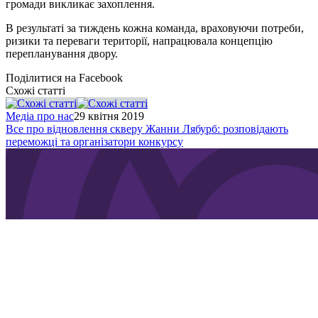
громади викликає захоплення.
В результаті за тиждень кожна команда, враховуючи потреби,
ризики та переваги території, напрацювала концепцію
перепланування двору.
Поділитися на Facebook
Схожі статті
Медіа про нас
29 квітня 2019
Все про відновлення скверу Жанни Лябурб: розповідають
переможці та організатори конкурсу