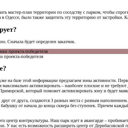
ать мастер-план территории по соседству с парком, чтобы спро
 в Одессе, было также защитить эту территорию от застройки. К
ирует?
о. Сначала будет определен заказчик.
и проекта-победителя
е?
же на базе этой информации предлагаем зоны активности. Перво
ем максимально активизировать – наиболее плоские и не требуют
 Приморской, который поможет активизировать зону и будет мая
ы друг от друга, создаются 3 разных места с разным наполнением
 бабушку от начала до конца сквера без ступенек. Причем кажд
то центр контркультуры. Наш парк идет в авангарде – пробивае
и. У нас есть возможность расширить центр от Дерибасовской п