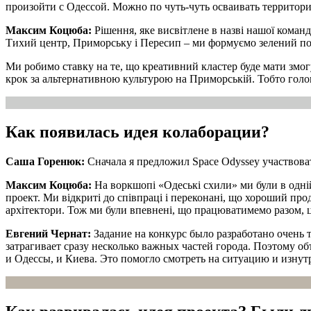
произойти с Одессой. Можно по чуть-чуть осваивать территори
Максим Коцюба:
Рішення, яке висвітлене в назві нашої команд
Тихий центр, Приморську і Пересип
– ми формуємо зелений поя
Ми робимо ставку на те, що креативний кластер буде мати змог
крок за альтернативною культурою на Приморській. Тобто голов
Как появилась идея колаборации?
Саша Горенюк:
Сначала я предложил Space Odyssey участвова
Максим Коцюба:
На воркшопі «Одеські схили» ми були в одній
проект. Ми відкриті до співпраці і переконані, що хороший про
архітектори. Тож ми були впевнені, що працюватимемо разом, ц
Евгений Чернат:
Задание на конкурс было разработано очень 
затрагивает сразу несколько важных частей города. Поэтому о
и Одессы, и Киева. Это помогло смотреть на ситуацию и изнут