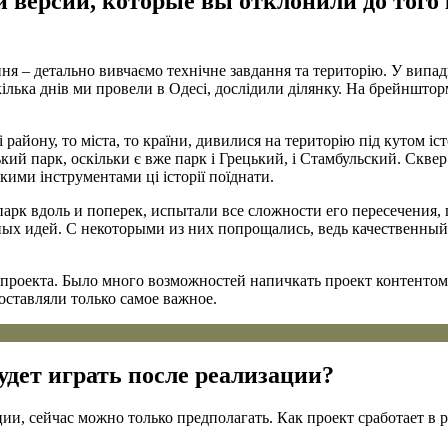
и версии, которые вы отклонили до тог
 – детально вивчаємо технічне завдання та територію. У випадку
ілька днів ми провели в Одесі, дослідили ділянку. На брейнштор
йону, то міста, то країни, дивилися на територію під кутом істор
кий парк, оскільки є вже парк і Грецький, і Стамбульский. Сквер
якими інструментами ці історії поїднати.
рк вдоль и поперек, испытали все сложности его пересечения,
ых идей. С некоторыми из них попрощались, ведь качественный п
роекта. Было много возможностей напичкать проект контентом,
оставляли только самое важное.
удет играть после реализации?
и, сейчас можно только предполагать. Как проект сработает в р