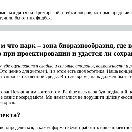
рые находятся на Приморской, стейкхолдеров, которые представл
олучили бы от них фидбек.
м что парк – зона биоразнообразия, где
при проектировании и удастся ли сохра
я, где оцениваются слабые и сильные стороны, возможности и р
. Это ценно для жителей, и в этом есть своя эстетика. Наша конц
 на запрос естественной среды. В то же время, парк должен бы
овані історичним контекстом. Раніше весь парк був поділений н
Це оазис посеред міста. Ми намагалися не порушити цілісну екоси
риторією.
оекта?
к, определиться, в каком формате будет работать наше проектно