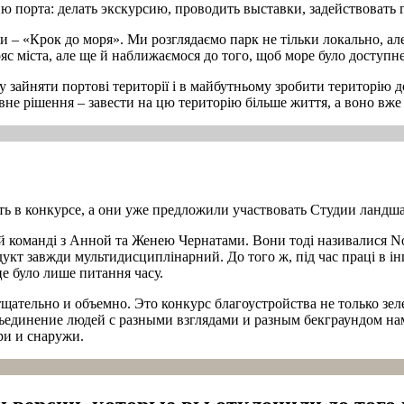
ю порта: делать экскурсию, проводить выставки, задействовать 
и – «Крок до моря». Ми розглядаємо парк не тільки локально, але 
с міста, але ще й наближаємося до того, щоб море було доступне
у зайняти портові території і в майбутньому зробити територію
не рішення – завести на цю територію більше життя, а воно вже
ть в конкурсе, а они уже предложили участвовать Студии ландш
 команді з Анной та Женею Чернатами. Вони тоді називалися Novi
дукт завжди мультидисциплінарний. До того ж, під час праці в і
е було лише питання часу.
тщательно и объемно. Это конкурс благоустройства не только зе
бъединение людей с разными взглядами и разным бекграундом на
ри и снаружи.