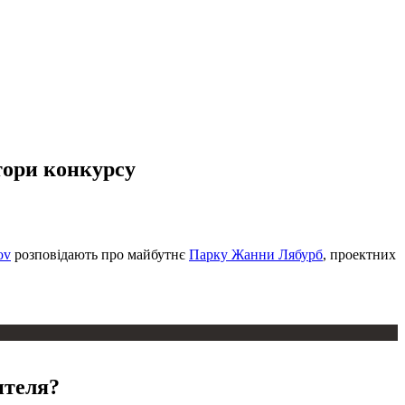
тори конкурсу
ov
розповідають про майбутнє
Парку Жанни Лябурб
, проектних
ителя?