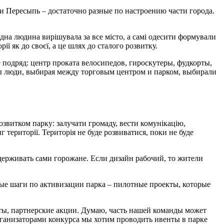
и Пересыпь – достаточно разные по настроению части города.
дна людина вирішувала за все місто, а самі одесити формували
ії як до своєї, а це шлях до сталого розвитку.
подряд: центр проката велосипедов, гироскутеры, фудкорты,
обы люди, выбирая между торговым центром и парком, выбирали
озвитком парку: залучати громаду, вести комунікацію,
 території. Територія не буде розвиватися, поки не буде
держивать сами горожане. Если дизайн рабочий, то жители
вые шаги по активизации парка – пилотные проекты, которые
ы, партнерские акции. Думаю, часть нашей команды может
рганизаторами конкурса мы хотим проводить ивенты в парке