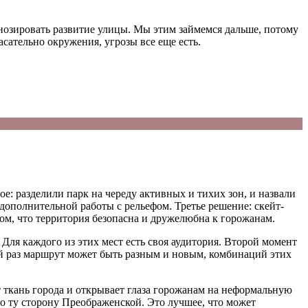
гнозировать развитие улицы. Мы этим займемся дальше, потому
асательно окружения, угрозы все еще есть.
е: разделили парк на череду активных и тихих зон, и назвали
 дополнительной работы с рельефом. Третье решение: скейт-
ком, что территория безопасна и дружелюбна к горожанам.
. Для каждого из этих мест есть своя аудитория. Второй момент
ый раз маршрут может быть разным и новым, комбинаций этих
т ткань города и открывает глаза горожанам на неформальную
о ту сторону Преображенской. Это лучшее, что может