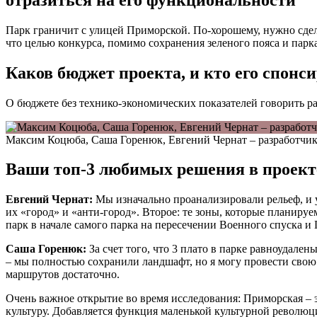
Парк граничит с улицей Приморской. По-хорошему, нужно сдел
что целью конкурса, помимо сохранения зеленого пояса и парка
Каков бюджет проекта, и кто его спонс
О бюджете без технико-экономических показателей говорить ран
Максим Коцюба, Саша Горенюк, Евгений Чернат – разработчик
Ваши топ-3 любимых решения в проект
Евгений Чернат:
Мы изначально проанализировали рельеф, и у
их «город» и «анти-город». Второе: те зоны, которые планиру
парк в начале самого парка на пересечении Военного спуска и
Саша Горенюк:
За счет того, что 3 плато в парке равноудален
– мы полностью сохранили ландшафт, но я могу провести свою
маршрутов достаточно.
Очень важное открытие во время исследования: Приморская – э
культуру. Добавляется функция маленькой культурной революци