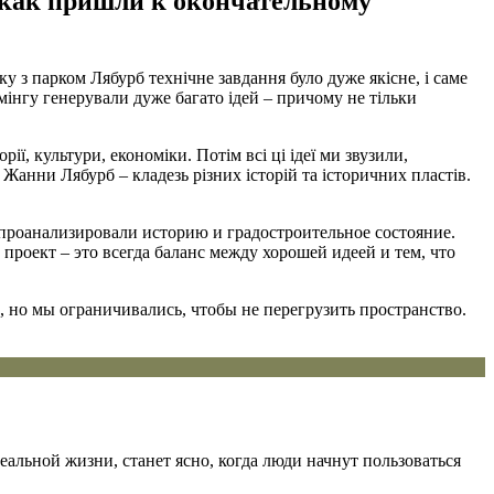
о как пришли к окончательному
 з парком Лябурб технічне завдання було дуже якісне, і саме
мінгу генерували дуже багато ідей – причому не тільки
ії, культури, економіки. Потім всі ці ідеї ми звузили,
 Жанни Лябурб – кладезь різних історій та історичних пластів.
 проанализировали историю и градостроительное состояние.
роект – это всегда баланс между хорошей идеей и тем, что
 но мы ограничивались, чтобы не перегрузить пространство.
еальной жизни, станет ясно, когда люди начнут пользоваться