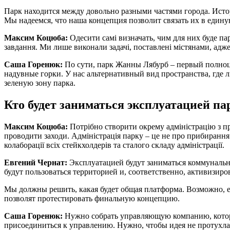
Парк находится между довольно разными частями города. Исто
Мы надеемся, что наша концепция позволит связать их в едину
Максим Коцюба:
Одесити самі визначать, чим для них буде па
завдання. Ми лише виконали задачі, поставлені містянами, адже п
Саша Горенюк:
По сути, парк Жанны Лябурб – первый полноце
надувные горки. У нас альтернативный вид пространства, где
зеленую зону парка.
Кто будет заниматься эксплуатацией па
Максим Коцюба:
Потрібно створити окрему адміністрацію з пр
проводити заходи. Адміністрація парку – це не про прибирання 
колаборації всіх стейкхолдерів та сталого складу адміністрації.
Евгений Чернат:
Эксплуатацией будут заниматься коммунальны
будут пользоваться территорией и, соответственно, активизиро
Мы должны решить, какая будет общая платформа. Возможно, е
позволят протестировать финальную концепцию.
Саша Горенюк:
Нужно собрать управляющую компанию, котора
присоединиться к управлению. Нужно, чтобы идея не протухла,