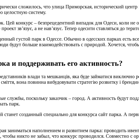
рически сложилось, что улица Приморская, исторический центр 
ю целостную систему.
рк. Цей конкурс – безпрецедентний випадок для Одеси, коли не о
роект зв’язує, а не нав’язує. Тепер одесити ставляться до територ
нный густой парк в Одессе. Обычно в одесских парках есть все 
 люди будут больше взаимодействовать с природой. Хочется, чт
рка и поддерживать его активность?
едставників влади та мешканців, яка буде займатися виключно р
сміття, вона повинна вибудовувати стратегію розвитку і брендинг
е службы, поскольку заказчик – город. А активность будут под
вать парк.
й станет созданный специально для конкурса сайт парка. А пер
я заниматься наполнением и развитием парка: проводить ивент
 чтобы никто не забыл, что конкурс проводился. Совместно с о