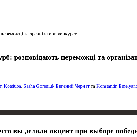
 переможці та організатори конкурсу
рб: розповідають переможці та організа
 Kotsiuba
,
Sasha Goreniuk
Евгений Чернат
та
Konstantin Emelyan
что вы делали акцент при выборе побед