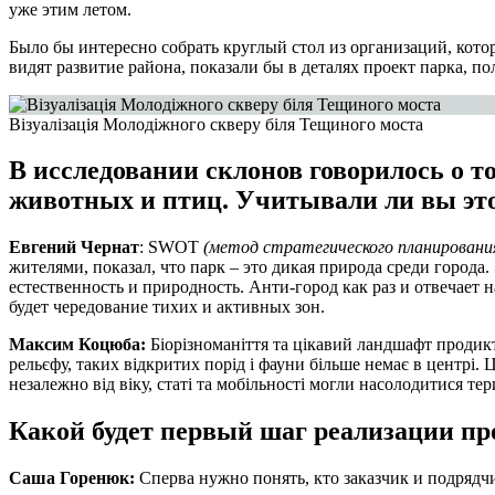
уже этим летом.
Было бы интересно собрать круглый стол из организаций, кото
видят развитие района, показали бы в деталях проект парка, п
Візуалізація Молодіжного скверу біля Тещиного моста
В исследовании склонов говорилось о то
животных и птиц. Учитывали ли вы это 
Евгений Чернат
: SWOT
(метод стратегического планировани
жителями, показал, что парк – это дикая природа среди города
естественность и природность. Анти-город как раз и отвечает
будет чередование тихих и активных зон.
Максим Коцюба:
Біорізноманіття та цікавий ландшафт продикт
рельєфу, таких відкритих порід і фауни більше немає в центрі. 
незалежно від віку, статі та мобільності могли насолодитися те
Какой будет первый шаг реализации пр
Саша Горенюк:
Сперва нужно понять, кто заказчик и подрядчи