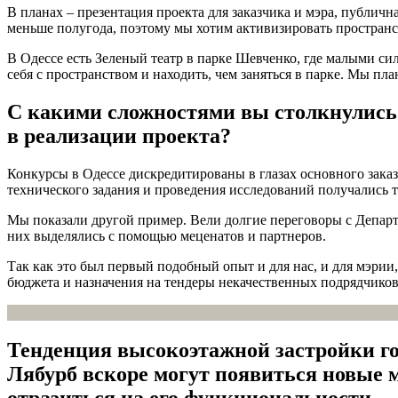
В планах – презентация проекта для заказчика и мэра, публич
меньше полугода, поэтому мы хотим активизировать пространст
В Одессе есть Зеленый театр в парке Шевченко, где малыми с
себя с пространством и находить, чем заняться в парке. Мы пл
С какими сложностями вы столкнулись 
в реализации проекта?
Конкурсы в Одессе дискредитированы в глазах основного зака
технического задания и проведения исследований получались та
Мы показали другой пример. Вели долгие переговоры с Департа
них выделялись с помощью меценатов и партнеров.
Так как это был первый подобный опыт и для нас, и для мэрии,
бюджета и назначения на тендеры некачественных подрядчиков
Тенденция высокоэтажной застройки горо
Лябурб вскоре могут появиться новые 
отразиться на его функциональности