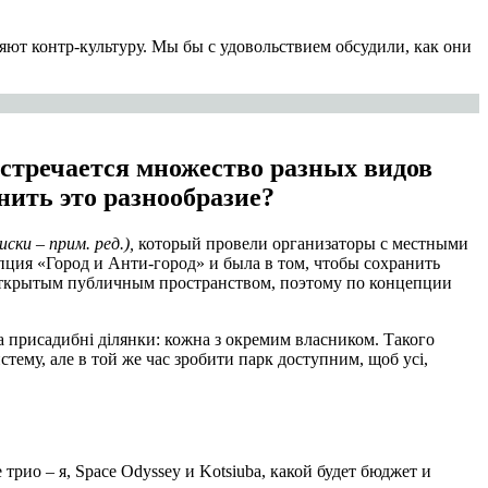
яют контр-культуру. Мы бы с удовольствием обсудили, как они
 встречается множество разных видов
нить это разнообразие?
иски
– прим. ред.),
который провели организаторы с местными
епция «Город и Анти-город» и была в том, чтобы сохранить
ть открытым публичным пространством, поэтому по концепции
а присадибні ділянки: кожна з окремим власником. Такого
стему, але в той же час зробити парк доступним, щоб усі,
е трио
–
я, Space Odyssey и Kotsiuba, какой будет бюджет и