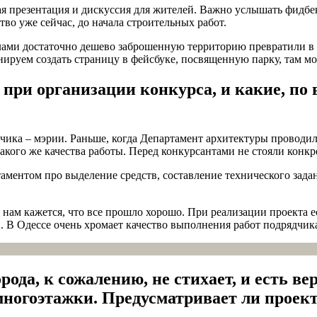
ная презентация и дискуссия для жителей. Важно услышать фидбе
во уже сейчас, до начала строительных работ.
илами достаточно дешево заброшенную территорию превратили в
анируем создать страницу в фейсбуке, посвященную парку, там м
при организации конкурса, и какие, по
зчика – мэрии. Раньше, когда Департамент архитектуры проводи
кого же качества работы. Перед конкурсантами не стояли конкре
ментом про выделение средств, составление технического задан
 нам кажется, что все прошло хорошо. При реализации проекта е
. В Одессе очень хромает качество выполнения работ подрядчи
да, к сожалению, не стихает, и есть вер
многоэтажки. Предусматривает ли проек