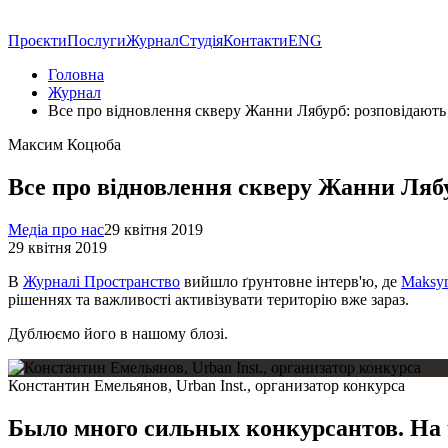
Проєкти
Послуги
Журнал
Студія
Контакти
ENG
Головна
Журнал
Все про відновлення скверу Жанни Лябурб: розповідають
Максим Коцюба
Все про відновлення скверу Жанни Лябу
Медіа про нас
29 квітня 2019
29 квітня 2019
В
Журналі Пространство
вийшло ґрунтовне інтерв'ю, де
Maksym
рішеннях та важливості активізувати територію вже зараз.
Дублюємо його в нашому блозі.
Константин Емельянов, Urban Inst., организатор конкурса
Было много сильных конкурсантов. На 