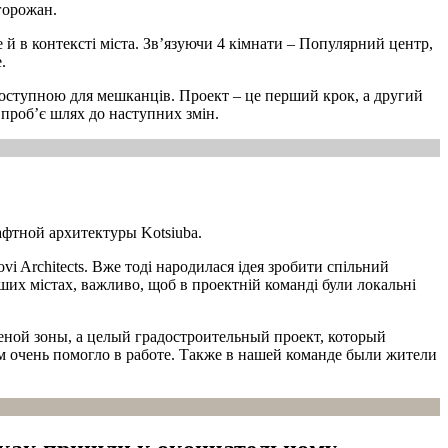
горожан.
й в контексті міста. Зв’язуючи 4 кімнати –
Популярний центр,
.
 доступною для мешканців. Проект – це перший крок, а другий
 проб’є шлях до наступних змін.
афтной архитектуры Kotsiuba.
 Architects. Вже тоді народилася ідея зробити спільний
нших містах, важливо, щоб в проектній команді були локальні
леной зоны, а целый градостроительный проект, который
м очень помогло в работе. Также в нашей команде были жители