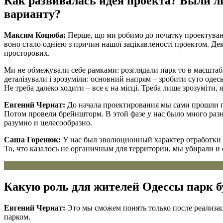
Как развивалась идея проекта? Были л
варианту?
Максим Коцюба:
Перше, що ми робимо до початку проектування
воно стало однією з причин нашої зацікавленості проектом. Дек
просторових.
Ми не обмежували себе рамками: розглядали парк то в масштабі ра
деталізували і зрозуміли: основний напрям – зробити суто одесь
Не треба далеко ходити – все є на місці. Треба лише зрозуміти, 
Евгений Чернат:
До начала проектирования мы сами прошли па
Потом провели брейншторм. В этой фазе у нас было много разн
разумно и целесообразно.
Саша Горенюк:
У нас был эволюционный характер отработки п
То, что казалось не органичным для территории, мы убирали и 
Какую роль для жителей Одессы парк б
Евгений Чернат:
Это мы сможем понять только после реализаци
парком.