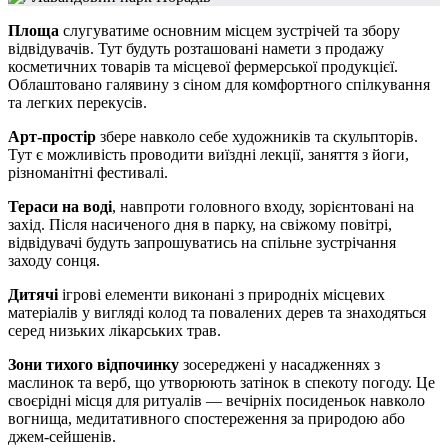
Площа
слугуватиме основним місцем зустрічей та збору
відвідувачів. Тут будуть розташовані намети з продажу
косметичних товарів та місцевої фермерської продукцієї.
Облаштовано галявину з сіном для комфортного спілкування
та легких перекусів.
Арт-простір
збере навколо себе художників та скульпторів.
Тут є можливість проводити виїздні лекції, заняття з йоги,
різноманітні фестивалі.
Тераси на воді
, навпроти головного входу, зорієнтовані на
захід. Після насиченого дня в парку, на свіжому повітрі,
відвідувачі будуть запрошуватись на спільне зустрічання
заходу сонця.
Дитячі
ігрові елементи виконані з природніх місцевих
матеріалів у вигляді колод та повалених дерев та знаходяться
серед низьких лікарських трав.
Зони тихого відпочинку
зосереджені у насадженнях з
маслинок та верб, що утворюють затінок в спекоту погоду. Це
своєрідні місця для ритуалів — вечірніх посиденьок навколо
вогнища, медитативного спостереження за природою або
джем-сейшенів.