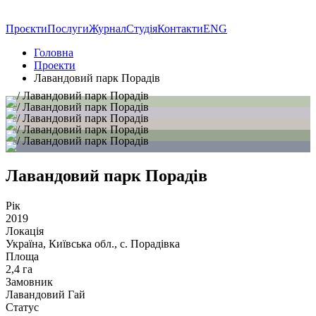
Проєкти
Послуги
Журнал
Студія
Контакти
ENG
Головна
Проекти
Лавандовий парк Порадів
Лавандовий парк Порадів
Рік
2019
Локація
Україна, Київська обл., с. Порадівка
Площа
2,4 га
Замовник
Лавандовий Гай
Статус