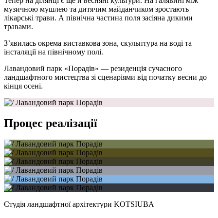
Тепер на ділянці є ще й весняні культури. На галявині між
музичною мушлею та дитячим майданчиком зростають
лікарські трави. А північна частина поля засіяна дикими
травами.
З’явилась окрема виставкова зона, скульптура на воді та
інсталяції на північному полі.
Лавандовий парк «Порадів» — резиденція сучасного
ландшафтного мистецтва зі сценаріями від початку весни до
кінця осені.
Процес реалізації
Студія ландшафтної архітектури KOTSIUBA