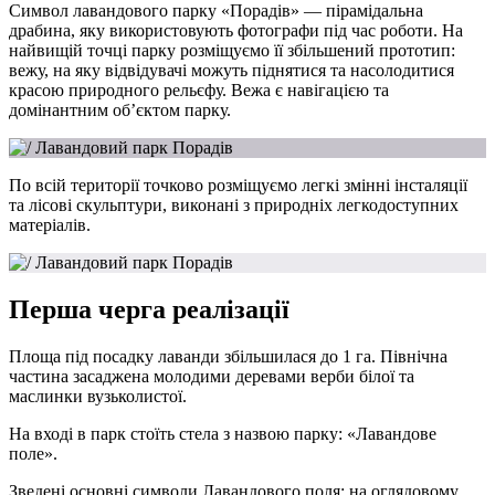
Символ лавандового парку «Порадів» — пірамідальна
драбина, яку використовують фотографи під час роботи. На
найвищій точці парку розміщуємо її збільшений прототип:
вежу, на яку відвідувачі можуть піднятися та насолодитися
красою природного рельєфу. Вежа є навігацією та
домінантним об’єктом парку.
По всій території точково розміщуємо легкі змінні інсталяції
та лісові скульптури, виконані з природніх легкодоступних
матеріалів.
Перша черга реалізації
Площа під посадку лаванди збільшилася до 1 га. Північна
частина засаджена молодими деревами верби білої та
маслинки вузьколистої.
На вході в парк стоїть стела з назвою парку: «Лавандове
поле».
Зведені основні символи Лавандового поля: на оглядовому