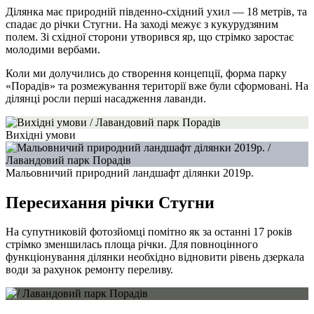
Ділянка має природній південно-східний ухил — 18 метрів, та
спадає до річки Стугни. На заході межує з кукурудзяним
полем. Зі східної сторони утворився яр, що стрімко заростає
молодими вербами.
Коли ми долучились до створення концепції, форма парку
«Порадів» та розмежування території вже були сформовані. На
ділянці росли перші насадження лаванди.
Вихідні умови
Мальовничий природний ландшафт ділянки 2019р.
Пересихання річки Стугни
На супутниковій фотозйомці помітно як за останні 17 років
стрімко зменшилась площа річки. Для повноцінного
функціонування ділянки необхідно відновити рівень дзеркала
води за рахунок ремонту переливу.