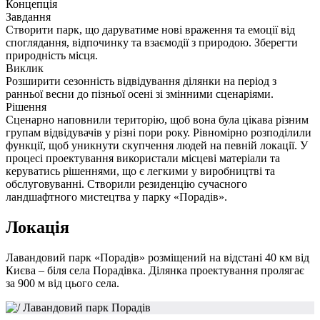
Концепція
Завдання
Створити парк, що даруватиме нові враження та емоції від
споглядання, відпочинку та взаємодії з природою. Зберегти
природність місця.
Виклик
Розширити сезонність відвідування ділянки на період з
ранньої весни до пізньої осені зі змінними сценаріями.
Рішення
Сценарно наповнили територію, щоб вона була цікава різним
групам відвідувачів у різні пори року. Рівномірно розподілили
функції, щоб уникнути скупчення людей на певній локації. У
процесі проектування використали місцеві матеріали та
керуватись рішеннями, що є легкими у виробництві та
обслуговуванні. Створили резиденцію сучасного
ландшафтного мистецтва у парку «Порадів».
Локація
Лавандовий парк «Порадів» розміщений на відстані 40 км від
Києва – біля села Порадівка. Ділянка проектування пролягає
за 900 м від цього села.